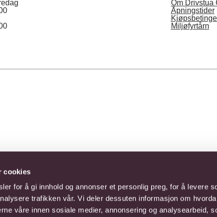
redag
Om Drivstua 
:00
Åpningstider
Kjøpsbetinge
Næringsinnhold, per 100 
:00
Miljøfyrtårn
Fett < 0.5 g hvorav:
- mettet fett 0 g
- enkelumettet fett 0 g
- flerumettet fett 0 g
Kullhydrat 9.7 g hvorav:
- sukker 9.6 g
- polyoler 0 g
- stivelse 0 g
Fiber < 0.5 g
Protein < 0.5 g
Salt < 0.01 g
este. Blomstergaver du bestiller på nett leveres av Interflora.
r cookies
Energi per 100 ml 171 kJ
er for å gi innhold og annonser et personlig preg, for å levere s
nalysere trafikken vår. Vi deler dessuten informasjon om hvorda
nerne våre innen sosiale medier, annonsering og analysearbeid, 