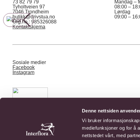
73 82 79 79
Mandag – f
Tyholtveien 97
08:00 – 18
7046 Trondheim
Lørdag
butikk@drivstua.no
09:00 – 16
Org.no.: 985326088
Kontaktskjema
Sosiale medier
Facebook
Instagram
Drivstua er stolt medlem av verdens største formidlingstjen
Denne nettsiden anvende
Vi bruker informasjonskapsl
mediefunksjoner og for å a
© 2026 Drivstua Gartneri AS
Tyholtvn. 97, 7046 TRONDHEIM
nettstedet vårt, med part