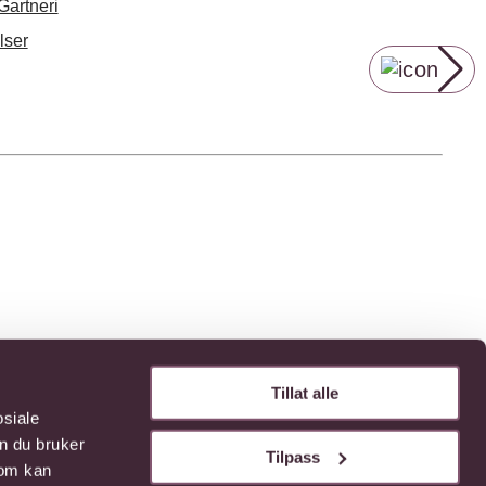
Gartneri
lser
ml:
Tillat alle
/41 kcal
osiale
n du bruker
Tilpass
som kan