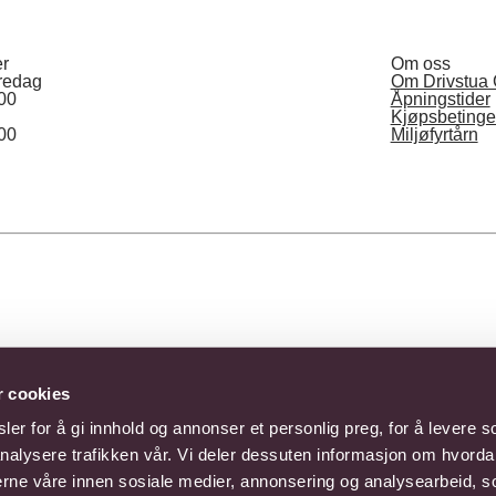
er
Om oss
redag
Om Drivstua 
:00
Åpningstider
Kjøpsbetinge
:00
Miljøfyrtårn
r cookies
er for å gi innhold og annonser et personlig preg, for å levere s
este. Blomstergaver du bestiller på nett leveres av Interflora.
nalysere trafikken vår. Vi deler dessuten informasjon om hvorda
nerne våre innen sosiale medier, annonsering og analysearbeid, 