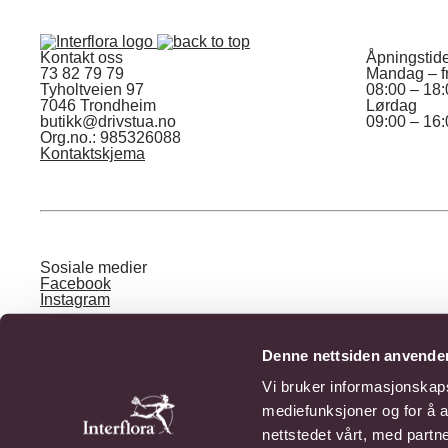
Kontakt oss
Åpningstid
73 82 79 79
Mandag – f
Tyholtveien 97
08:00 – 18
7046 Trondheim
Lørdag
butikk@drivstua.no
09:00 – 16
Org.no.: 985326088
Kontaktskjema
Sosiale medier
Facebook
Instagram
Denne nettsiden anvende
Vi bruker informasjonskapsl
Drivstua er stolt medlem av verdens største formidlingstjen
mediefunksjoner og for å a
nettstedet vårt, med part