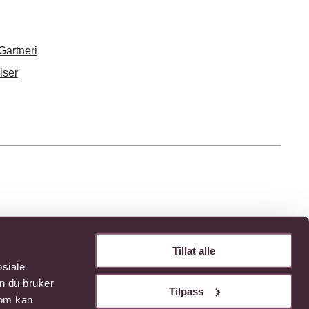
Gartneri
lser
Tillat alle
osiale
n du bruker
Tilpass
som kan