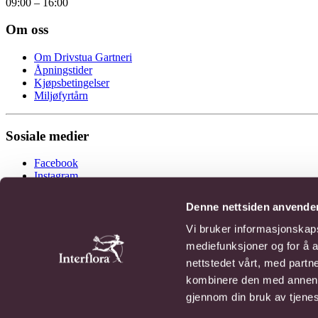
09:00 – 16:00
Om oss
Om Drivstua Gartneri
Åpningstider
Kjøpsbetingelser
Miljøfyrtårn
Sosiale medier
Facebook
Instagram
Denne nettsiden anvende
Vi bruker informasjonskapsl
mediefunksjoner og for å a
Drivstua er stolt medlem av verdens største formidlingstjeneste. Blomste
nettstedet vårt, med part
kombinere den med annen in
© 2026 Drivstua Gartneri AS
gjennom din bruk av tjene
Tyholtvn. 97, 7046 TRONDHEIM