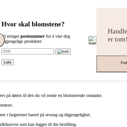
Hvor skal blomstene?
Handle
Vi trenger
postnummer
for å vise deg
er tom
tilgjengelige produkter
Lukk
For
veres på døren til den du vil sende en blomstrende omtanke.
omstene.
r i fargetoner basert på sesong og tilgjengelighet.
ndlekurven som kan legges til din bestilling.