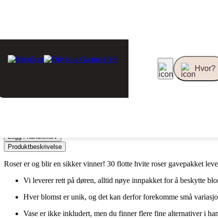
30 hvite roser
Allergivennlig
Hvor?
599,-
Hvor skal blomstene leveres?
Legg i handlekurv
Produktbeskrivelse
Roser er og blir en sikker vinner! 30 flotte hvite roser gavepakket le
Vi leverer rett på døren, alltid nøye innpakket for å beskytte bl
Hver blomst er unik, og det kan derfor forekomme små variasjone
Vase er ikke inkludert, men du finner flere fine alternativer i ha