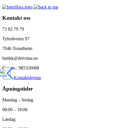
Kontakt oss
73 82 79 79
Tyholtveien 97
7046 Trondheim
butikk@drivstua.no
Org.no.: 985326088
Kontaktskjema
Åpningstider
Mandag – fredag
08:00 – 18:00
Lørdag