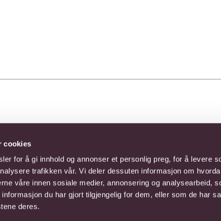
r cookies
er for å gi innhold og annonser et personlig preg, for å levere s
nalysere trafikken vår. Vi deler dessuten informasjon om hvorda
rgaver du bestiller på nett leveres av Interflora.
nerne våre innen sosiale medier, annonsering og analysearbeid, 
formasjon du har gjort tilgjengelig for dem, eller som de har sa
stene deres.